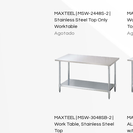
Vista rápida
MAXTEEL | MSW-2448S-2 |
MA
Stainless Steel Top Only
Wo
Worktable
To
Agotado
Ag
Vista rápida
MAXTEEL | MSW-3048SB-2 |
MA
Work Table, Stainless Steel
AL
Top
w/