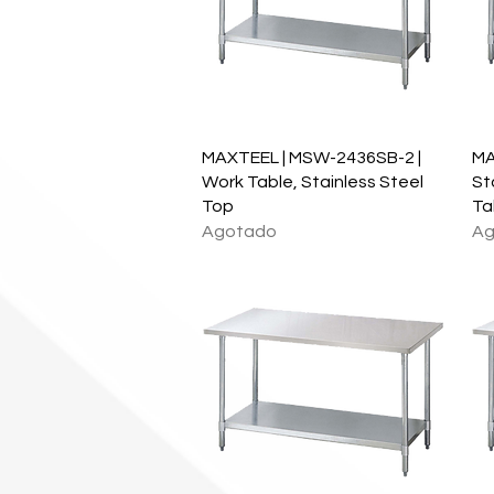
Vista rápida
MAXTEEL | MSW-2436SB-2 |
MA
Work Table, Stainless Steel
St
Top
Ta
Agotado
Ag