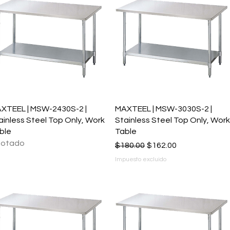
Vista rápida
Vista rápida
XTEEL | MSW-2430S-2 |
MAXTEEL | MSW-3030S-2 |
ainless Steel Top Only, Work
Stainless Steel Top Only, Work
ble
Table
otado
Precio
Precio de oferta
$180.00
$162.00
Impuesto excluido