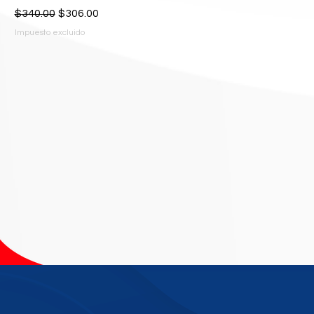
Precio
Precio de oferta
$340.00
$306.00
Impuesto excluido