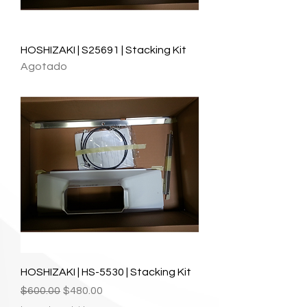
HOSHIZAKI | S25691 | Stacking Kit
Agotado
HOSHIZAKI | HS-5530 | Stacking Kit
Precio
Precio de oferta
$600.00
$480.00