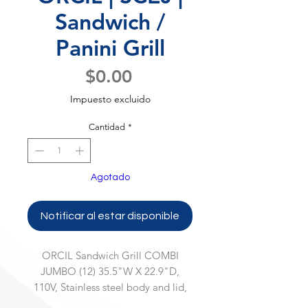
Sandwich /
Panini Grill
Precio
$0.00
Impuesto excluido
Cantidad
*
Agotado
Notificar al estar disponible
ORCIL Sandwich Grill COMBI
JUMBO (12) 35.5"W X 22.9"D,
110V, Stainless steel body and lid,
Smooth blasted cast aluminum