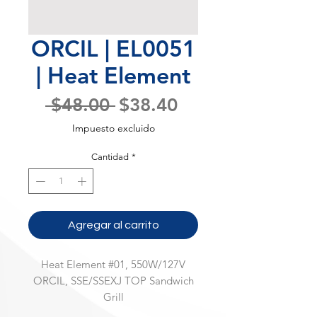
ORCIL | EL0051
| Heat Element
Precio
Precio
 $48.00 
$38.40
de
Impuesto excluido
oferta
Cantidad
*
Agregar al carrito
Heat Element #01, 550W/127V
ORCIL, SSE/SSEXJ TOP Sandwich
Grill