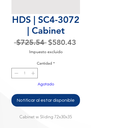
HDS | SC4-3072
| Cabinet
Precio
Precio
 $725.54 
$580.43
de
Impuesto excluido
oferta
Cantidad
*
Agotado
Notificar al estar disponible
Cabinet w Sliding 72x30x35