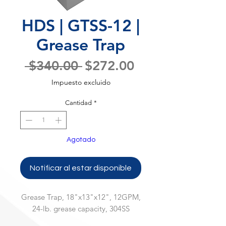
HDS | GTSS-12 |
Grease Trap
Precio
Precio
 $340.00 
$272.00
de
Impuesto excluido
oferta
Cantidad
*
Agotado
Notificar al estar disponible
Grease Trap, 18"x13"x12", 12GPM,
24-lb. grease capacity, 304SS