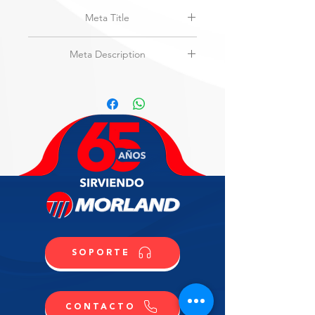
Meta Title
HDS | GTSS-12 | Grease Trap 24#
Meta Description
Grease Trap, 18"x13"x12", 12GPM,
24# grease capacity 304SS
SOPORTE
CONTACTO