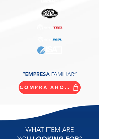
“EMPRESA
FAMILIAR
”
COMPRA AHORA
WHAT ITEM ARE
YOU
LOOKING FOR
?