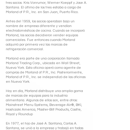
tres socios: Kris Vonrumor, Werner Koeppf y Jose A.
Santana. El último de los tres estaba a cargo de
Morland of P.R., Inc. en San Juan, Puerto Rico.
Antes del 1959, los socios operaban bajo un
nombre de empresa diferente y vendían
electrodomésticos de cocina. Cuando se incorporó
Morland, los socios decidieron vender equipos
comerciales. Fue entonces cuando Morland
adquirió por primera vez las marcas de
refrigeración comercial.
Morland era parte de una corporación llamada
Morland Trading Corp., ubicada en Wall Street,
Nueva York. Esta oficina operó como agente de
compras de Morland of P.R., Inc. Posteriormente,
Morland of P.R., Inc. se independizó de las oficinas
en Nueva York.
Hoy en día, Morland distribuye una amplia gama
de marcas de equipos para la industria
alimentaria. Algunos de ellos son, entre otros:
Mainstreet Menu Systems, Beverage-Air®, BKI,
Hoshizaki America, Master-Bilt Products, Castle,
Royal y Roundup
En 1977, el hijo de José A. Santana, Carlos A.
Santana, se unió a la empresa y trabajó en todas